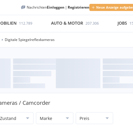
Nachrichten
Einloggen
|
Registrieren
Neue Anzeige aufgeb
OBILIEN
AUTO & MOTOR
JOBS
112.789
207.306
1
Digitale Spiegelreflexkameras
 Kameras / Camcorder
Zustand
Marke
Preis