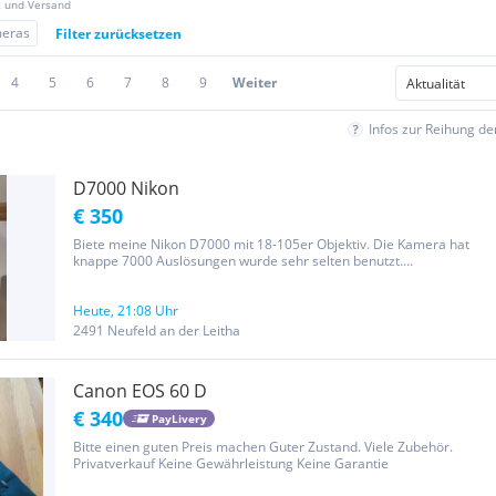
z und Versand
meras
Filter zurücksetzen
4
5
6
7
8
9
Weiter
Infos zur Reihung d
D7000 Nikon
€ 350
Biete meine Nikon D7000 mit 18-105er Objektiv. Die Kamera hat
knappe 7000 Auslösungen wurde sehr selten benutzt.
Nichtraucherhaushalt und keine Tiere. Dabei ist Kamera und
Objektiv, Akku, Ladegerät, Objektivtasche Monitorschutz Objektiv
und...
Heute, 21:08 Uhr
2491 Neufeld an der Leitha
Canon EOS 60 D
€ 340
PayLivery
Bitte einen guten Preis machen Guter Zustand. Viele Zubehör.
Privatverkauf Keine Gewährleistung Keine Garantie