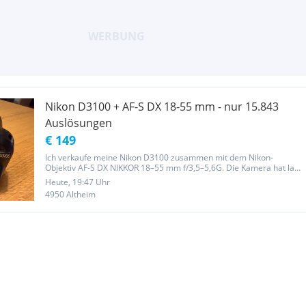
Nikon D3100 + AF-S DX 18-55 mm - nur 15.843
Auslösungen
€ 149
Ich verkaufe meine Nikon D3100 zusammen mit dem Nikon-
Objektiv AF-S DX NIKKOR 18–55 mm f/3,5–5,6G. Die Kamera hat laut
EXIF-Auswertung lediglich 15.843 Auslösungen und eignet sich sehr
Heute, 19:47 Uhr
gut als unkomplizierte Einsteigerkamera, für Jugendliche, Schule,...
4950 Altheim