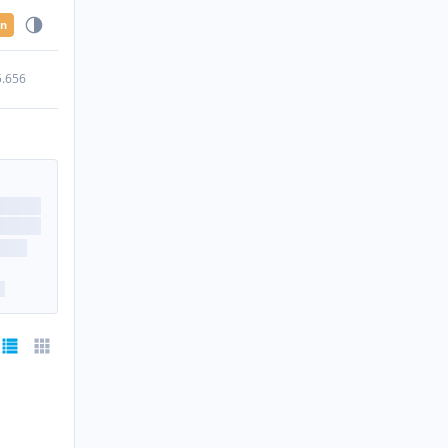
en
5.656