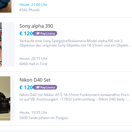
Heute, 21:00 Uhr
6542 Pfunds
Sony alpha 390
€ 120
PayLivery
Verkaufe eine Sony Spiegelreflexkamera Model alpha390 mit 2
Objektive das originale Sony Objektiv mit 18-55mm und ein Objektiv
der Marke Tamron mit 70-300mm Und noch 2 Taschen dazu.
Funktioniert einwandfrei kann auch getestet werden vor dem Kauf.
Keine...
Heute, 20:15 Uhr
6060 Hall in Tirol
Nikon D40 Set
€ 120
PayLivery
Nikon D40 mit Nikkor AF-S 18-55mm Funktioniert einwandfrei Preis
ist auf VB. Auslösungen: ~17832 Lieferumfang: - Nikon D40 body -
Nikkor AF-S 18-55mm Kitobjektiv - 2 GB SD-Karte - 2x Akkus -
Ladegerät - Kameragurt - Objektivdeckel - Gegenlichtblende Kann...
Heute, 19:55 Uhr
5600 Sankt Johann im Pongau