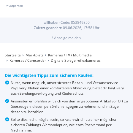
Privatperson
willhaben-Code:
853849850
Zuletzt geändert:
09.06.2026, 17:58
Uhr
!
Anzeige melden
Startseite
Marktplatz
Kameras / TV / Multimedia
Kameras / Camcorder
Digitale Spiegelreflexkameras
Die wichtigsten Tipps zum sicheren Kaufen:
Nutze, wenn möglich, unser sicheres Bezahl- und Versandservice
PayLivery. Neben einer komfortablen Abwicklung bietet dir PayLivery
auch Sendungsverfolgung und Käuferschutz.
Ansonsten empfehlen wir, sich von dem angebotenen Artikel vor Ort zu
überzeugen, diesen persönlich entgegen zu nehmen und im Zuge
dessen zu bezahlen.
Sollte dies nicht möglich sein, so raten wir dir zu einer möglichst
sicheren Zahlungs-/Versandoption, wie etwa Postversand per
Nachnahme.