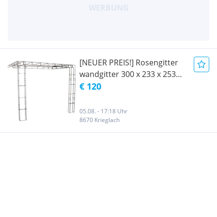
[NEUER PREIS!] Rosengitter
wandgitter 300 x 233 x 253
cm NEU! [VP 180, -]
€ 120
05.08. - 17:18 Uhr
8670 Krieglach