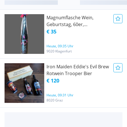
Magnumflasche Wein,
Geburtstag, 60er,
Heideboden, Geschenke,
€ 35
Rotwein,
Heute, 09:35 Uhr
9020 Klagenfurt
Iron Maiden Eddie's Evil Brew
Rotwein Trooper Bier
€ 120
Heute, 09:31 Uhr
8020 Graz