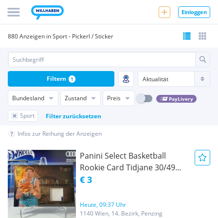
Einloggen
880 Anzeigen in Sport - Pickerl / Sticker
Filtern
1
Bundesland
Zustand
Preis
PayLivery
Sport
Filter zurücksetzen
Infos zur Reihung der Anzeigen
Panini Select Basketball
Rookie Card Tidjane 30/49
Salaün Charlotte Hornets
€ 3
NBA Relic
Heute, 09:37 Uhr
1140 Wien, 14. Bezirk, Penzing