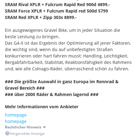
SRAM Rival XPLR + Fulcrum Rapid Red 900d 4899.-
SRAM Force XPLR + Fulcrum Rapid red 500d 5799
SRAM Red XPLR + Zipp 303s 8899.-
Ein ausgewogenes Gravel Bike, um in jeder Situation die
beste Leistung zu bringen.
Das G4-X ist das Ergebnis der Optimierung all jener Faktoren,
die wichtig sind, wenn du auf unbefestigten Straßen
konkurrieren oder hart fahren musst: Handling, Leichtigkeit,
Bergabfahrbarkeit, Stabilität, Reaktionsfähigkeit des Rahmens
und, wie alle Colnago-Räder, überraschend schön zu fahren.
### Die größte Auswahl in ganz Europa im Rennrad &
Gravel Bereich ###
### über 2000 Räder & Rahmen lagernd ###
Mehr Informationen vom Anbieter
!!! Wir nehmen auch gebrauchte Räder retour !!!
!!! Smartfit Sizing und Bikefiting inkl Ergonomie Beratung !!!
homepage
homepage
Rechtlicher Hinweis
Vorgereihte Anzeige