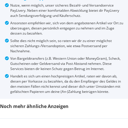
Nutze, wenn möglich, unser sicheres Bezahl- und Versandservice
PayLivery. Neben einer komfortablen Abwicklung bietet dir PayLivery
auch Sendungsverfolgung und Käuferschutz.
Ansonsten empfehlen wir, sich von dem angebotenen Artikel vor Ort zu
überzeugen, diesen persönlich entgegen zu nehmen und im Zuge
dessen zu bezahlen.
Sollte dies nicht möglich sein, so raten wir dir zu einer möglichst
sicheren Zahlungs-/Versandoption, wie etwa Postversand per
Nachnahme.
Von Bargeldtransfers (z.B. Western Union oder MoneyGram), Scheck,
Gutscheinen oder Geldversand via Post Abstand nehmen. Diese
Services bieten dir keinen Schutz gegen Betrug im Internet.
Handelt es sich um einen hochpreisigen Artikel, raten wir davon ab,
diesen per Vorkasse zu bezahlen, da du den Empfänger des Geldes in
den meisten Fällen nicht kennst und dieser dich unter Umständen mit
gefälschten Papieren um deine (An-)Zahlung betrügen könnte.
Noch mehr ähnliche Anzeigen