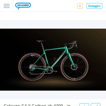
Einloggen
Colnago G4-X Carbon ab 4399.- in