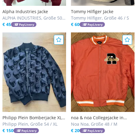
Alpha Industries Jacke
Tommy Hilfiger Jacke
ALPHA INDUSTRIES, Größe 50 /
Tommy Hilfiger, Größe 46 / S
L
€ 45
€ 60
PayLivery
PayLivery
Philipp Plein Bomberjacke XL
noa & noa Collegejacke in
wie neu (1x getragen)
Philipp Plein, Größe 54 / XL
Orange - Größe M - Sehr guter
Noa Noa, Größe 48 / M
€ 150
Zustand
€ 20
PayLivery
PayLivery