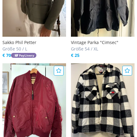
Sakko Phil Petter
Vintage Parka "Cimsec"
Größe 50 / L
Größe 54 / XL
€ 70
€ 25
PayLivery