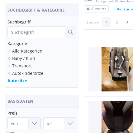
Anzeigen mit Käuferschut
Autositze
Filter zurü
SUCHBEGRIFF & KATEGORIE
Suchbegriff
Zurück
1
2
3
Kategorie
Alle Kategorien
Baby / Kind
Transport
Autokindersitze
Autositze
BASISDATEN
Preis