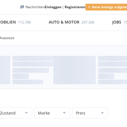
Nachrichten
Einloggen
|
Registrieren
Neue Anzeige aufgeb
OBILIEN
AUTO & MOTOR
JOBS
112.789
207.306
1
Autositze
Zustand
Marke
Preis