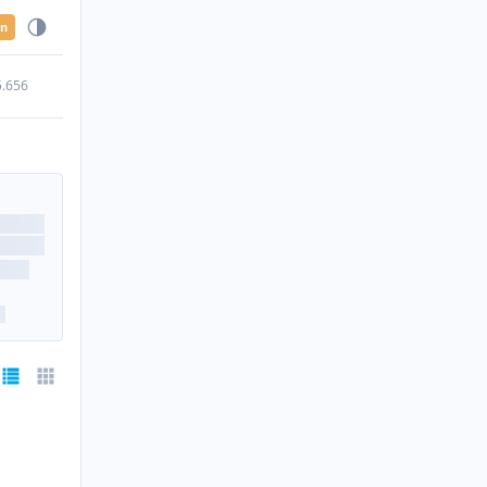
en
5.656