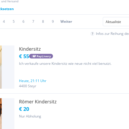
z und Versand
cksetzen
4
5
6
7
8
9
Weiter
Infos zur Reihung d
Kindersitz
€ 55
PayLivery
Ich verkaufe unsere Kindersitz wie neue nicht viel benutzt.
Heute, 21:11 Uhr
4400 Steyr
Römer Kindersitz
€ 20
Nur Abholung