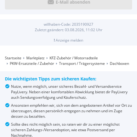
E-Mail absenden
willhaben-Code:
2035190927
Zuletzt geändert:
03.08.2026, 11:02
Uhr
!
Anzeige melden
Startseite
Marktplatz
KFZ-Zubehör / Motorradteile
PKW-Ersatzteile / Zubehör
Transport / Trägersysteme
Dachboxen
Die wichtigsten Tipps zum sicheren Kaufen:
Nutze, wenn möglich, unser sicheres Bezahl- und Versandservice
PayLivery. Neben einer komfortablen Abwicklung bietet dir PayLivery
auch Sendungsverfolgung und Käuferschutz.
Ansonsten empfehlen wir, sich von dem angebotenen Artikel vor Ort zu
überzeugen, diesen persönlich entgegen zu nehmen und im Zuge
dessen zu bezahlen.
Sollte dies nicht möglich sein, so raten wir dir zu einer möglichst
sicheren Zahlungs-/Versandoption, wie etwa Postversand per
Nachnahme.