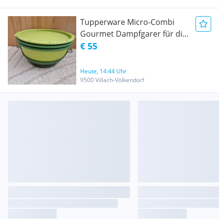
Tupperware Micro-Combi
Gourmet Dampfgarer für die
Mikrowelle, 3,0 l, grün
€ 55
Heute, 14:44 Uhr
9500 Villach-Völkendorf