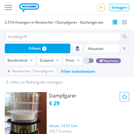
Einloggen
2.574 Anzeigen in Reiskocher / Dampfgarer - Küchengeräte
Filtern
1
Bundesland
Zustand
Preis
PayLivery
Reiskocher / Dampfgarer
Filter zurücksetzen
Infos zur Reihung der Anzeigen
Dampfgarer
€ 29
Heute, 14:57 Uhr
2521 Trumau