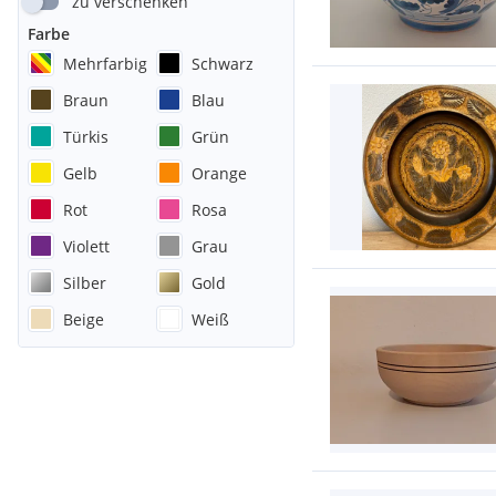
zu verschenken
Farbe
Mehrfarbig
Schwarz
Braun
Blau
Türkis
Grün
Gelb
Orange
Rot
Rosa
Violett
Grau
Silber
Gold
Beige
Weiß