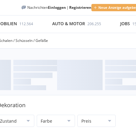
Nachrichten
Einloggen
|
Registrieren
Neue Anzeige aufgeb
OBILIEN
AUTO & MOTOR
JOBS
112.564
206.255
1
Schalen / Schüsseln / Gefäße
Dekoration
Zustand
Farbe
Preis