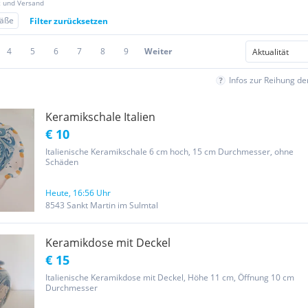
z und Versand
fäße
Filter zurücksetzen
4
5
6
7
8
9
Weiter
Infos zur Reihung d
Keramikschale Italien
€ 10
Italienische Keramikschale 6 cm hoch, 15 cm Durchmesser, ohne
Schäden
Heute, 16:56 Uhr
8543 Sankt Martin im Sulmtal
Keramikdose mit Deckel
€ 15
Italienische Keramikdose mit Deckel, Höhe 11 cm, Öffnung 10 cm
Durchmesser