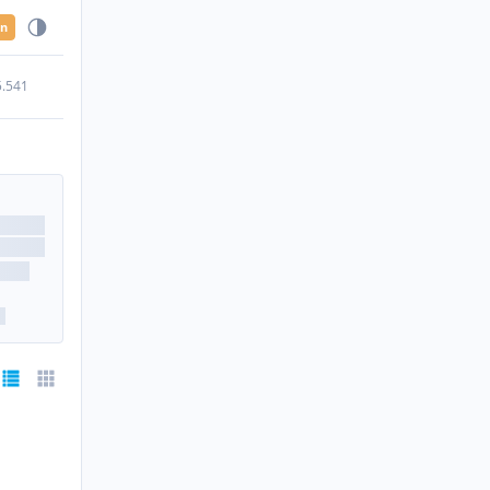
en
5.541