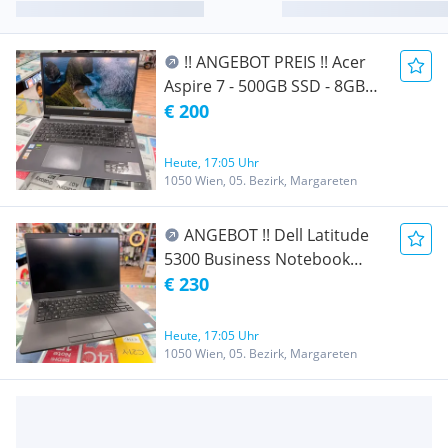
!! ANGEBOT PREIS !! Acer
Aspire 7 - 500GB SSD - 8GB
RAM - GEFORCE GTX - Intel
€ 200
Core i7-9750H - Windows 11
Home - Guter Zustand - Mit
Heute, 17:05 Uhr
Original Ladegerät -
1050 Wien, 05. Bezirk, Margareten
Differenzbesteuert
ANGEBOT !! Dell Latitude
5300 Business Notebook
13Zoll - 16GB RAM - 256GB
€ 230
SPEICHER - Intel Core i7-
8665U CPU 1.90Ghz
Heute, 17:05 Uhr
1050 Wien, 05. Bezirk, Margareten