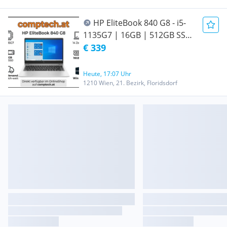
HP EliteBook 840 G8 - i5-
1135G7 | 16GB | 512GB SSD
| 14 Zoll FHD | Win 11 Pro
€ 339
Heute, 17:07 Uhr
1210 Wien, 21. Bezirk, Floridsdorf