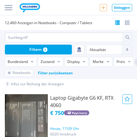
Einloggen
12.460 Anzeigen in Notebooks - Computer / Tablets
Filtern
1
Bundesland
Zustand
Display
Marke
Preis
Notebooks
Filter zurücksetzen
Infos zur Reihung der Anzeigen
Laptop Gigabyte G6 KF, RTX
4060
€ 750
PayLivery
Heute, 17:09 Uhr
6020 Innsbruck