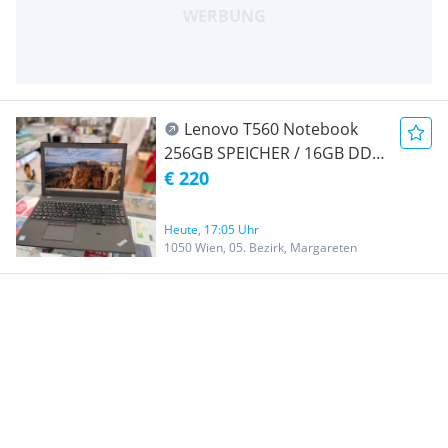
Lenovo T560 Notebook
256GB SPEICHER / 16GB DDR
RAM - WINDOWS 11 PRO -
€ 220
Intel Core i5 Inside - Top
Zustand - Mit 170W
Heute, 17:05 Uhr
Ladegerät Dabei -
1050 Wien, 05. Bezirk, Margareten