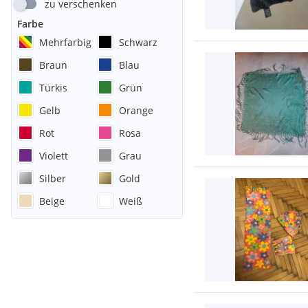
zu verschenken
Farbe
Mehrfarbig
Schwarz
Braun
Blau
Türkis
Grün
Gelb
Orange
Rot
Rosa
Violett
Grau
Silber
Gold
Beige
Weiß