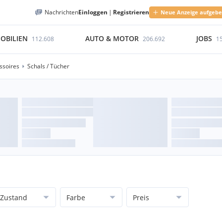
Nachrichten
Einloggen
|
Registrieren
Neue Anzeige aufgeb
OBILIEN
AUTO & MOTOR
JOBS
112.608
206.692
1
soires
Schals / Tücher
Zustand
Farbe
Preis