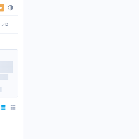
en
5.542