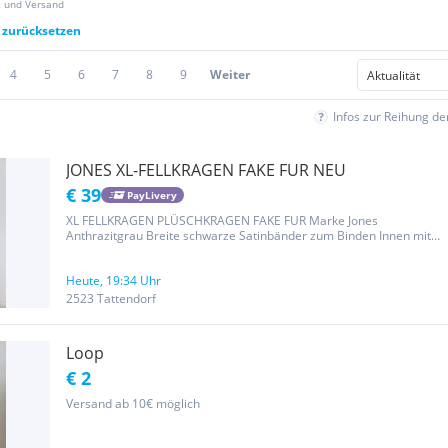
z und Versand
r zurücksetzen
4
5
6
7
8
9
Weiter
Infos zur Reihung d
JONES XL-FELLKRAGEN FAKE FUR NEU
€ 39
PayLivery
XL FELLKRAGEN PLÜSCHKRAGEN FAKE FUR Marke Jones
Anthrazitgrau Breite schwarze Satinbänder zum Binden Innen mit
schwarzem Satin gefüttert Material : Kunstfell : 36% Baumwolle
34% Modacryl 30% Polyacryl Futter : 55% Polyacryl 45% Viskose *
Verschiedene...
Heute, 19:34 Uhr
2523 Tattendorf
Loop
€ 2
Versand ab 10€ möglich