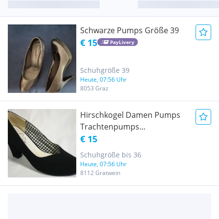
Schwarze Pumps Größe 39
€ 15
PayLivery
Schuhgröße 39
Heute, 07:56 Uhr
8053 Graz
Hirschkogel Damen Pumps
Trachtenpumps
Trachtenschuhe Velour
€ 15
schwarz Gr 36 NEU
Schuhgröße bis 36
Heute, 07:56 Uhr
8112 Gratwein