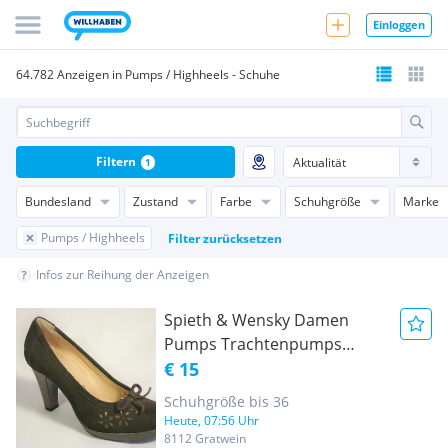
Einloggen
64.782 Anzeigen in Pumps / Highheels - Schuhe
Filtern
1
Bundesland
Zustand
Farbe
Schuhgröße
Marke
Pumps / Highheels
Filter zurücksetzen
Infos zur Reihung der Anzeigen
Spieth & Wensky Damen
Pumps Trachtenpumps
Trachtenschuhe Jena braun
€ 15
Gr 36 NEU
Schuhgröße bis 36
Heute, 07:56 Uhr
8112 Gratwein