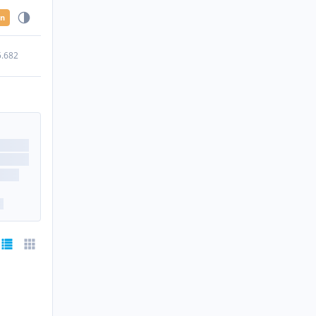
en
5.682