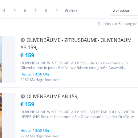
4
5
6
7
8
9
Weiter
Infos zur Reihung d
OLIVENBÄUME - ZITRUSBÄUME- OLIVENBAUM
AB 159,-
€ 159
OLIVENBÄUME WINTERHART AB € 159,- Bei uns bekommen Sie
Olivenbäume in jeder Größe, wir führen eine große Auswahl
verschiedenster Sorten . Selbstabholung, sowie Zustellung und
Heute, 10:58 Uhr
Transport, bzw. Organisation eines Krans etc. ist unser Service.
2282 Markgrafneusiedl
Gerne beraten...
OLIVENBÄUME AB 159,-
€ 159
OLIVENBÄUME WINTERHART AB € 169,- SELBSTABHOLUNG ODER
LIEFERUNG Bei uns bekommen Sie Olivenbäume in jeder Größe, wir
führen eine große Auswahl verschiedenster Sorten .
Selbstabholung, sowie Zustellung und Transport, bzw. Organisation
eines Krans etc. ist...
Heute, 10:58 Uhr
2282 Markgrafneusiedl