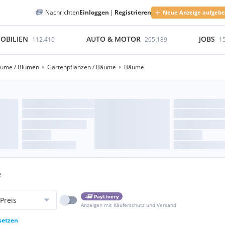
Nachrichten
Einloggen
|
Registrieren
Neue Anzeige aufgeb
OBILIEN
AUTO & MOTOR
JOBS
112.410
205.189
1
äume / Blumen
Gartenpflanzen / Bäume
Bäume
e
PayLivery
Preis
Anzeigen mit Käuferschutz und Versand
setzen