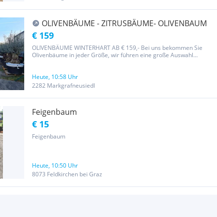
OLIVENBÄUME - ZITRUSBÄUME- OLIVENBAUM
€ 159
OLIVENBÄUME WINTERHART AB € 159,- Bei uns bekommen Sie
Olivenbäume in jeder Größe, wir führen eine große Auswahl
verschiedenster Sorten . Selbstabholung, sowie Zustellung und
Transport, bzw. Organisation eines Krans etc. ist unser Service.
Gerne beraten...
Heute, 10:58 Uhr
2282 Markgrafneusiedl
Feigenbaum
€ 15
Feigenbaum
Heute, 10:50 Uhr
8073 Feldkirchen bei Graz