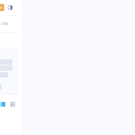
en
5.734