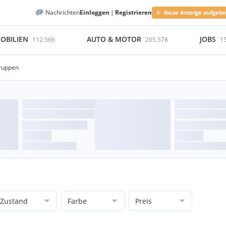
Nachrichten
Einloggen
|
Registrieren
Neue Anzeige aufgeb
OBILIEN
AUTO & MOTOR
JOBS
112.566
205.578
1
ruppen
Zustand
Farbe
Preis