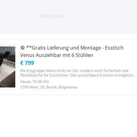
**Gratis Lieferung und Montage - Esstisch
Venus Ausziehbar mit 6 Stühlen
€ 799
Die Essgruppe bietet nicht nur Stil, sondern auch Sicherheit und
Flexibilität für Ihr Esszimmer. Der ausziehbare Esstisch ermöglicht
es Ihnen, die Größe je nach Bedarf von 150 cm auf 200 cm zu
Heute, 10:36 Uhr
erweitern und bietet somit Platz für zusätzliche Gäste oder...
1200 Wien, 20. Bezirk, Brigittenau