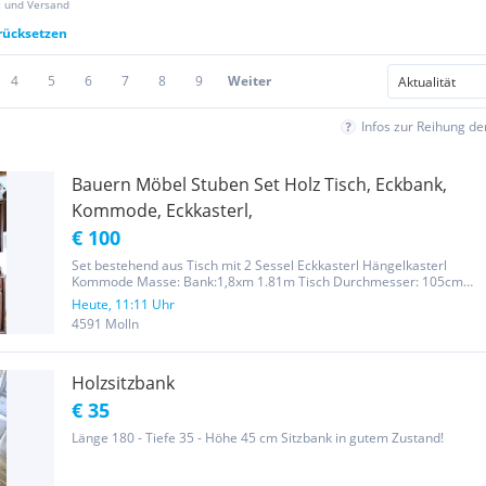
z und Versand
urücksetzen
4
5
6
7
8
9
Weiter
Infos zur Reihung d
Bauern Möbel Stuben Set Holz Tisch, Eckbank,
Kommode, Eckkasterl,
€ 100
Set bestehend aus Tisch mit 2 Sessel Eckkasterl Hängelkasterl
Kommode Masse: Bank:1,8xm 1.81m Tisch Durchmesser: 105cm
Kommode: 45 tief, 171cm lang Eckkastl : 50x50 x53 Hängelkasterl:
Heute, 11:11 Uhr
100 x63 Masse gerne auf Anfrage Besichtigung und Abholung in
4591 Molln
Molln
Holzsitzbank
€ 35
Länge 180 - Tiefe 35 - Höhe 45 cm Sitzbank in gutem Zustand!