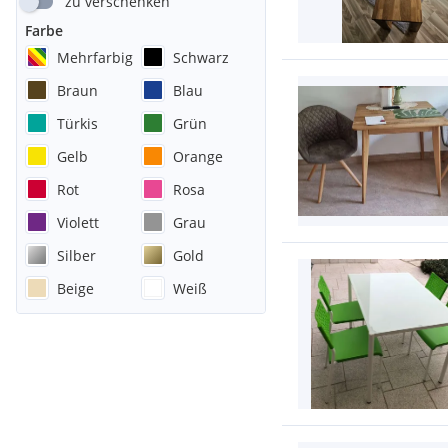
zu verschenken
Farbe
Mehrfarbig
Schwarz
Braun
Blau
Türkis
Grün
Gelb
Orange
Rot
Rosa
Violett
Grau
Silber
Gold
Beige
Weiß