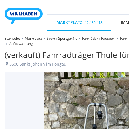
MARKTPLATZ
IMM
12.486.418
Startseite
Marktplatz
Sport / Sportgeräte
Fahrräder / Radsport
Fahrr
Aufbewahrung
(verkauft) Fahrradträger Thule fü
5600 Sankt Johann im Pongau