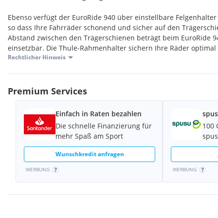
Ebenso verfügt der EuroRide 940 über einstellbare Felgenhalte
so dass Ihre Fahrräder schonend und sicher auf den Trägerschie
Abstand zwischen den Trägerschienen beträgt beim EuroRide 9
einsetzbar. Die Thule-Rahmenhalter sichern Ihre Räder optimal
Rechtlicher Hinweis
mm geeignet. Dank des 13-poligen wasserfesten Anschlusspins
sämtliche Leitungen an dem Auto Fahrradträger anschließen un
Fahrt garantiert. Der Fahrradträger ist nicht für den Transport v
Premium Services
Einfach in Raten bezahlen
spus
Die schnelle Finanzierung für
100 
mehr Spaß am Sport
spus
Wunschkredit anfragen
WERBUNG
WERBUNG