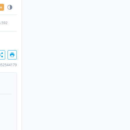
en
5.592
052544179