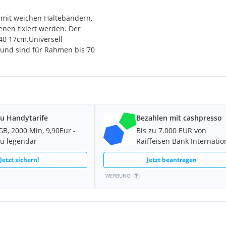
r mit weichen Haltebändern,
nen fixiert werden. Der
40 17cm.Universell
 und sind für Rahmen bis 70
 können Sie mühelos
d haben so eine sichere
on E-Bikes ausgerichtet!
u Handytarife
Bezahlen mit cashpresso
GB, 2000 Min, 9,90Eur -
Bis zu 7.000 EUR von
u legendär
Raiffeisen Bank Internatio
Jetzt sichern!
Jetzt beantragen
WERBUNG