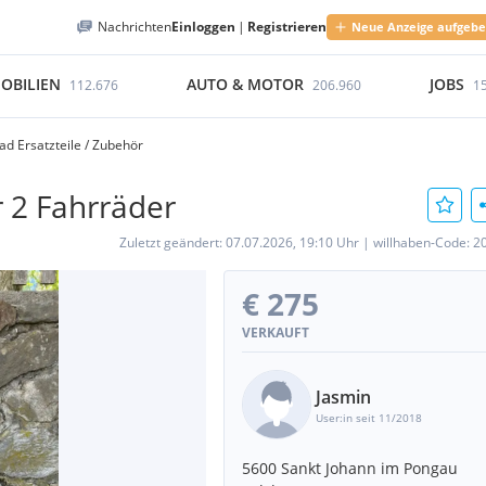
Nachrichten
Einloggen
|
Registrieren
Neue Anzeige aufgeb
OBILIEN
AUTO & MOTOR
JOBS
112.676
206.960
1
ad Ersatzteile / Zubehör
r 2 Fahrräder
Zuletzt geändert:
07.07.2026, 19:10 Uhr
|
willhaben-Code:
2
€ 275
VERKAUFT
Jasmin
User:in seit 11/2018
5600 Sankt Johann im Pongau