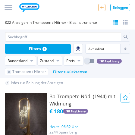
Einloggen
822 Anzeigen in Trompeten / Hörner - Blasinstrumente
Filtern
1
Bundesland
Zustand
Preis
PayLivery
Trompeten / Hörner
Filter zurücksetzen
Infos zur Reihung der Anzeigen
Bb-Trompete Nödl (1944) mit
Widmung
€ 180
PayLivery
Heute, 06:32 Uhr
2244 Spannberg