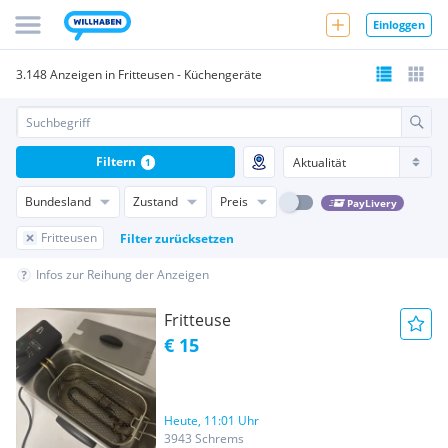
Einloggen
3.148 Anzeigen in Fritteusen - Küchengeräte
Filtern
1
Bundesland
Zustand
Preis
PayLivery
Fritteusen
Filter zurücksetzen
Infos zur Reihung der Anzeigen
Fritteuse
€ 15
Heute, 11:01 Uhr
3943 Schrems