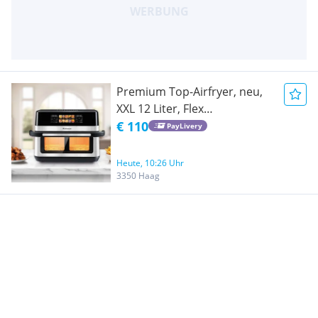
Premium Top-Airfryer, neu,
XXL 12 Liter, Flex
Doppelkörbe oder
€ 110
PayLivery
Megaraum
Heute, 10:26 Uhr
3350 Haag