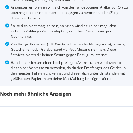
Ansonsten empfehlen wir, sich von dem angebotenen Artikel vor Ort zu
überzeugen, diesen persönlich entgegen zu nehmen und im Zuge
dessen zu bezahlen.
Sollte dies nicht möglich sein, so raten wir dir zu einer möglichst
sicheren Zahlungs-/Versandoption, wie etwa Postversand per
Nachnahme.
Von Bargeldtransfers (z.B. Western Union oder MoneyGram), Scheck,
Gutscheinen oder Geldversand via Post Abstand nehmen. Diese
Services bieten dir keinen Schutz gegen Betrug im Internet.
Handelt es sich um einen hochpreisigen Artikel, raten wir davon ab,
diesen per Vorkasse zu bezahlen, da du den Empfänger des Geldes in
den meisten Fällen nicht kennst und dieser dich unter Umständen mit
gefälschten Papieren um deine (An-)Zahlung betrügen könnte.
Noch mehr ähnliche Anzeigen