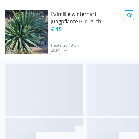
Palmlilie winterhart!
Jungpflanze Bild 2! Ich
versende!
€ 15
Heute, 20:48 Uhr
4040 Linz