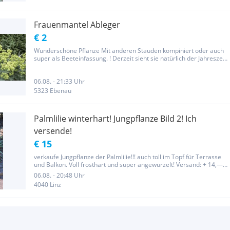
Frauenmantel Ableger
€ 2
Wunderschöne Pflanze Mit anderen Stauden kompiniert oder auch
super als Beeteinfassung. ! Derzeit sieht sie natürlich der Jahreszeit
entsprechend aus!
06.08. - 21:33 Uhr
5323 Ebenau
Palmlilie winterhart! Jungpflanze Bild 2! Ich
versende!
€ 15
verkaufe Jungpflanze der Palmlilie!!! auch toll im Topf für Terrasse
und Balkon. Voll frosthart und super angewurzelt! Versand: + 14,—
Wichtiger Hinweis laut Gesetz! Dieser Privatverkauf erfolgt unter
06.08. - 20:48 Uhr
Ausschluss von Gewährleistung, Garantie und...
4040 Linz