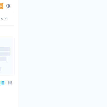
en
5.598