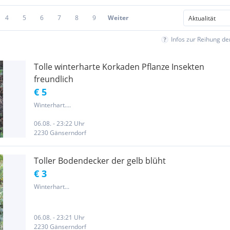
4
5
6
7
8
9
Weiter
Infos zur Reihung d
Tolle winterharte Korkaden Pflanze Insekten
freundlich
€ 5
Winterhart....
06.08. - 23:22 Uhr
2230 Gänserndorf
Toller Bodendecker der gelb blüht
€ 3
Winterhart...
06.08. - 23:21 Uhr
2230 Gänserndorf