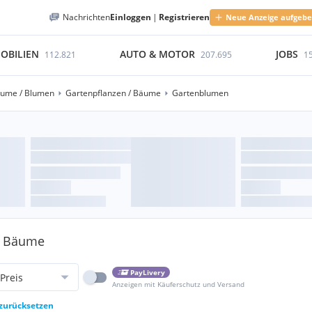
Nachrichten
Einloggen
|
Registrieren
Neue Anzeige aufgeb
OBILIEN
AUTO & MOTOR
JOBS
112.821
207.695
1
äume / Blumen
Gartenpflanzen / Bäume
Gartenblumen
 / Bäume
PayLivery
Preis
Anzeigen mit Käuferschutz und Versand
 zurücksetzen