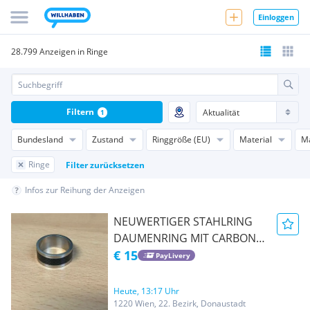
Einloggen
28.799 Anzeigen in Ringe
Filtern
1
Bundesland
Zustand
Ringgröße (EU)
Material
M
Ringe
Filter zurücksetzen
Infos zur Reihung der Anzeigen
NEUWERTIGER STAHLRING
DAUMENRING MIT CARBON
EINLAGE DIE GRÖSSE 62
€ 15
PayLivery
DAUMENRING
Heute, 13:17 Uhr
1220 Wien, 22. Bezirk, Donaustadt