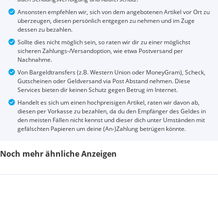
Ansonsten empfehlen wir, sich von dem angebotenen Artikel vor Ort zu
überzeugen, diesen persönlich entgegen zu nehmen und im Zuge
dessen zu bezahlen.
Sollte dies nicht möglich sein, so raten wir dir zu einer möglichst
sicheren Zahlungs-/Versandoption, wie etwa Postversand per
Nachnahme.
Von Bargeldtransfers (z.B. Western Union oder MoneyGram), Scheck,
Gutscheinen oder Geldversand via Post Abstand nehmen. Diese
Services bieten dir keinen Schutz gegen Betrug im Internet.
Handelt es sich um einen hochpreisigen Artikel, raten wir davon ab,
diesen per Vorkasse zu bezahlen, da du den Empfänger des Geldes in
den meisten Fällen nicht kennst und dieser dich unter Umständen mit
gefälschten Papieren um deine (An-)Zahlung betrügen könnte.
Noch mehr ähnliche Anzeigen