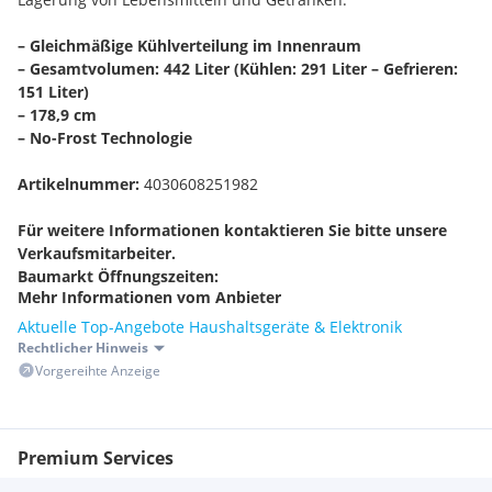
– Gleichmäßige Kühlverteilung im Innenraum
– Gesamtvolumen: 442 Liter (Kühlen: 291 Liter – Gefrieren:
151 Liter)
– 178,9 cm
– No-Frost Technologie
Artikelnummer:
4030608251982
Für weitere Informationen kontaktieren Sie bitte unsere
Verkaufsmitarbeiter.
Baumarkt Öffnungszeiten:
Mehr Informationen vom Anbieter
Mo. bis Fr.: 08:00 bis 18:30 Uhr,
Samstag: 08:00 bis 17:00 Uhr
Aktuelle Top-Angebote Haushaltsgeräte & Elektronik
Telefon Korneuburg:
02262 701105
Rechtlicher Hinweis
Telefon Eisenstadt:
02682 727440
Vorgereihte Anzeige
Telefon Gänserndorf:
02282 30500
Telefon Hollabrunn:
02952 46930
Telefon Kammern:
02734 38410
Premium Services
Telefon Laa an der Thaya:
02522 83050
Telefon Mistelbach:
02572 38700