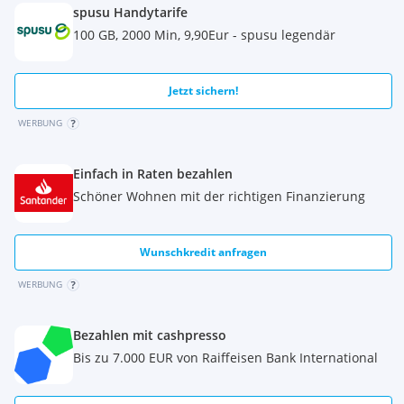
spusu Handytarife
Telefon Stockerau:
02266 651900
Telefon Wien 1160:
01 48103810
100 GB, 2000 Min, 9,90Eur - spusu legendär
Zwischenverkauf vorbehalten. Bitte unbedingt vor Abholung
Verfügbarkeit sichern und reservieren lassen! Ware von
Jetzt sichern!
einem Mitarbeiter ausgeben lassen.
WERBUNG
-----------------------------------------------------------------------------------
----------------------------------------
Irrtümer und Tippfehler vorbehalten!
Einfach in Raten bezahlen
Schöner Wohnen mit der richtigen Finanzierung
Wunschkredit anfragen
WERBUNG
Bezahlen mit cashpresso
Bis zu 7.000 EUR von Raiffeisen Bank International