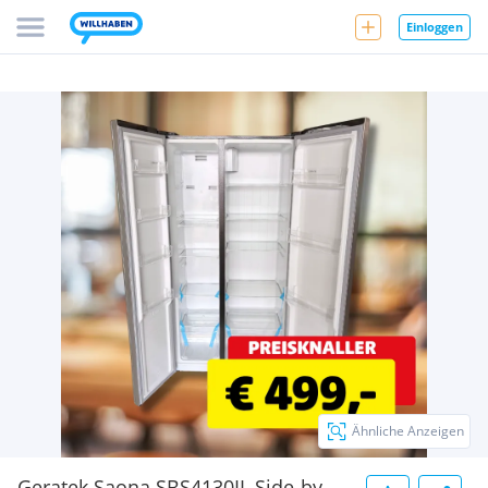
Einloggen
Ähnliche Anzeigen
Geratek Saona SBS4130IL Side-by-