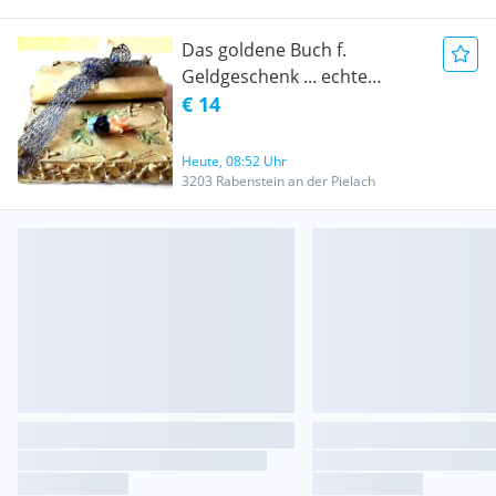
Das goldene Buch f.
Geldgeschenk ... echte
Handarbeit ... Details im Text
€ 14
beschrieben
Heute, 08:52 Uhr
3203 Rabenstein an der Pielach