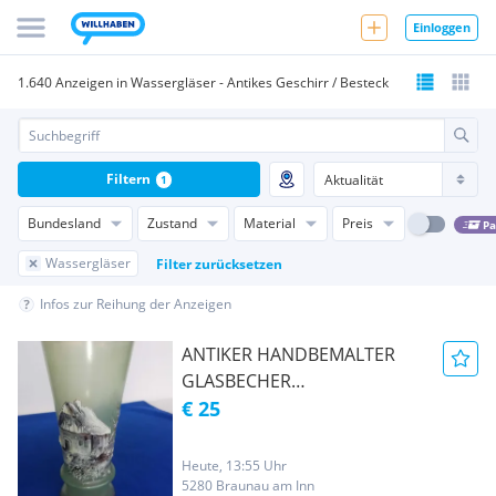
Einloggen
1.640 Anzeigen in Wassergläser - Antikes Geschirr / Besteck
Filtern
1
Bundesland
Zustand
Material
Preis
Pa
Wassergläser
Filter zurücksetzen
Infos zur Reihung der Anzeigen
ANTIKER HANDBEMALTER
GLASBECHER
WUNDERSCHÖN BEMALT *
€ 25
WINTERLANDSCHAFT
*MILCHGLAS
Heute, 13:55 Uhr
5280 Braunau am Inn