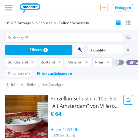
Einloggen
18.185 Anzeigen in Schüsseln - Teller / Schüsseln
Filtern
1
Bundesland
Zustand
Material
Preis
Pa
Schüsseln
Filter zurücksetzen
Infos zur Reihung der Anzeigen
Porzellan Schüsseln 10er Set
"Alt Amsterdam" von Villeroy
& Boch
€ 64
Heute, 11:54 Uhr
5020 Salzburg