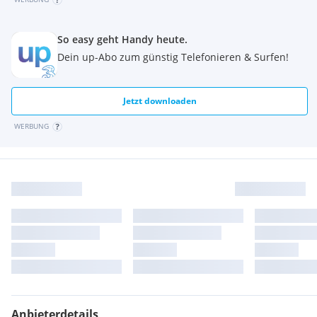
* 5 Jahre Garantie bei einem Einbau in unserem KFZ-
Meisterbetrieb
Unser Sorglos-Einbau-Paket zu einem fairen Preis:
So easy geht Handy heute.
* Professioneller Einbau durch unser geschultes
Dein up-Abo zum günstig Telefonieren & Surfen!
Fachpersonal
* Individuelle Abstimmung mit hochmodernen Geräten inkl.
3D-Achsvermessung, Lichtjustierung, Typisierung &
Jetzt downloaden
Fahrwerks Set-Up
WERBUNG
„Performance der Königsklasse“
Als KFZ-Meisterbetrieb bieten wir Autobegeisterten eine
umfangreiche Auswahl an Felgenmarken, Fahrwerken und
div. Leistungshardware an. Neben dem professionellen
Einbau mit Hightech 3D-Achsvermessungs- und
Lichteinstellungsgeräten, arbeiten wir mit TÜV Austria
zusammen, um sämtliche Umbau- und Tuningteile auch
ordnungsgemäß prüfen zu lassen. In unserem einzigartigen
Showroom, einer der größten Österreichs, können
verschiedene Fahrwerke sowie über 170 Ausstellungsfelgen
besichtigt werden. Durch unseren großen Lagerbestand
haben wir stets Felgen zur sofortigen Lieferung oder
Abholung parat. Wir stehen dir gerne mit Rat und Tat zur
Anbieterdetails