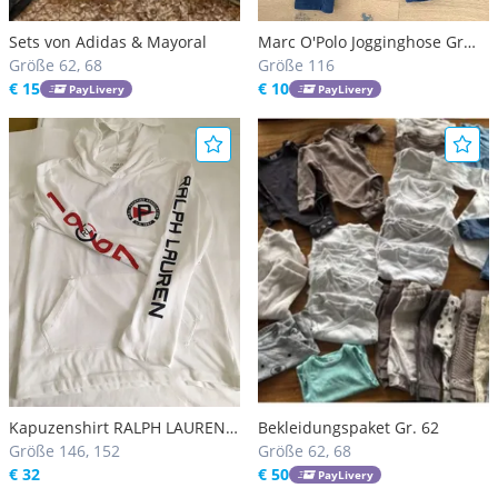
Sets von Adidas & Mayoral
Marc O'Polo Jogginghose Gr
Größe 62, 68
116
Größe 116
€ 15
€ 10
PayLivery
PayLivery
Kapuzenshirt RALPH LAUREN
Bekleidungspaket Gr. 62
m/ w
Größe 146, 152
Größe 62, 68
€ 32
€ 50
PayLivery