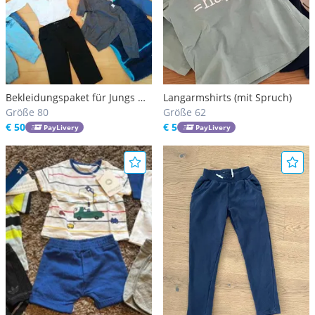
Bekleidungspaket für Jungs Gr.
Langarmshirts (mit Spruch)
80
Größe 80
Größe 62
€ 50
€ 5
PayLivery
PayLivery