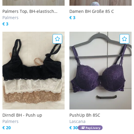
Palmers Top, BH-elastisch
Damen BH Größe 85 C
Schwarz S
Palmers
€ 3
€ 3
Dirndl BH - Push up
PushUp Bh 85C
Palmers
Lascana
€ 20
€ 30
PayLivery