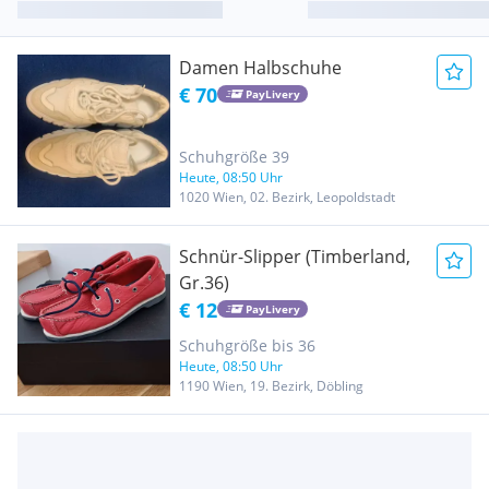
Damen Halbschuhe
€ 70
PayLivery
Schuhgröße 39
Heute, 08:50 Uhr
1020 Wien, 02. Bezirk, Leopoldstadt
Schnür-Slipper (Timberland,
Gr.36)
€ 12
PayLivery
Schuhgröße bis 36
Heute, 08:50 Uhr
1190 Wien, 19. Bezirk, Döbling