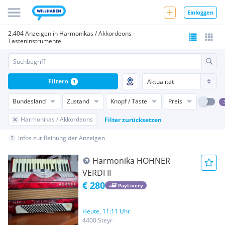
Einloggen
2.404 Anzeigen in Harmonikas / Akkordeons -
Tasteninstrumente
Filtern
1
Bundesland
Zustand
Knopf / Taste
Preis
Harmonikas / Akkordeons
Filter zurücksetzen
Infos zur Reihung der Anzeigen
Harmonika HOHNER
VERDI II
€ 280
PayLivery
Heute, 11:11 Uhr
4400 Steyr