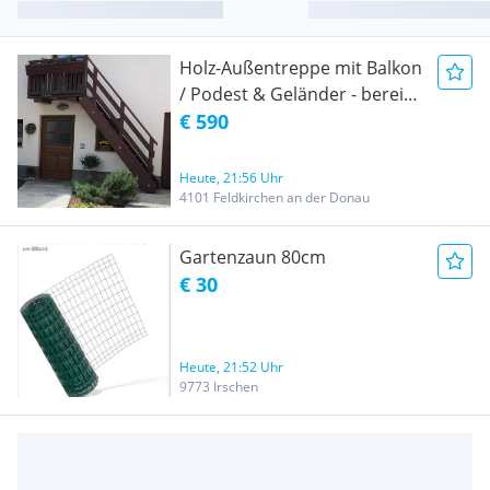
Holz-Außentreppe mit Balkon
/ Podest & Geländer - bereits
abgebaut!
€ 590
Heute, 21:56 Uhr
4101 Feldkirchen an der Donau
Gartenzaun 80cm
€ 30
Heute, 21:52 Uhr
9773 Irschen