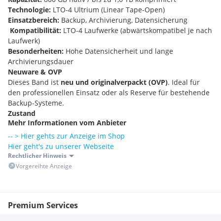
Technologie:
LTO-4 Ultrium (Linear Tape-Open)
Einsatzbereich:
Backup, Archivierung, Datensicherung
️
Kompatibilität:
LTO-4 Laufwerke (abwärtskompatibel je nach
Laufwerk)
Besonderheiten:
Hohe Datensicherheit und lange
Archivierungsdauer
Neuware & OVP
Dieses Band ist
neu und originalverpackt (OVP)
. Ideal für
den professionellen Einsatz oder als Reserve für bestehende
Backup-Systeme.
Zustand
Mehr Informationen vom Anbieter
Neu & OVP
Unbenutzter Artikel in Originalverpackung.
-- > Hier gehts zur Anzeige im Shop
Lieferumfang
Hier geht's zu unserer Webseite
• HPE C7974A LTO-4 Ultrium Data Cartridge
Rechtlicher Hinweis
️
Garantie
Vorgereihte Anzeige
12 Monate Garantie von IT Return GmbH
Akku-Hinweis
Nicht relevant – Datenträger.
Premium Services
Zuverlässig • Langzeitarchivierung • Enterprise Backup •
Neuware