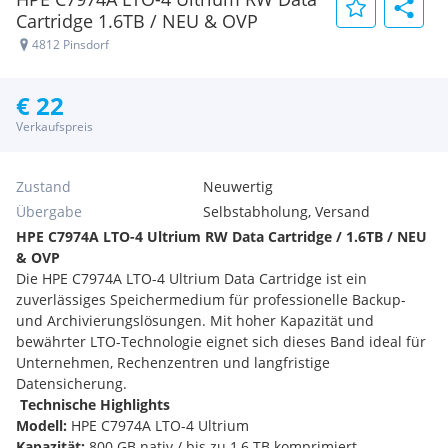
Cartridge 1.6TB / NEU & OVP
4812 Pinsdorf
€ 22
Verkaufspreis
Zustand
Neuwertig
Übergabe
Selbstabholung, Versand
HPE C7974A LTO-4 Ultrium RW Data Cartridge / 1.6TB / NEU
& OVP
Die HPE C7974A LTO-4 Ultrium Data Cartridge ist ein
zuverlässiges Speichermedium für professionelle Backup-
und Archivierungslösungen. Mit hoher Kapazität und
bewährter LTO-Technologie eignet sich dieses Band ideal für
Unternehmen, Rechenzentren und langfristige
Datensicherung.
️
Technische Highlights
Modell:
HPE C7974A LTO-4 Ultrium
Kapazität:
800 GB nativ / bis zu 1,6 TB komprimiert