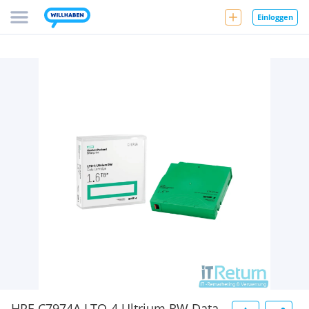
Einloggen
HPE C7974A LTO-4 Ultrium RW Data