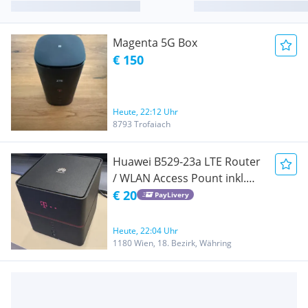
Magenta 5G Box
€ 150
Heute, 22:12 Uhr
8793 Trofaiach
Huawei B529-23a LTE Router
/ WLAN Access Pount inkl.
Akkui
€ 20
PayLivery
Heute, 22:04 Uhr
1180 Wien, 18. Bezirk, Währing