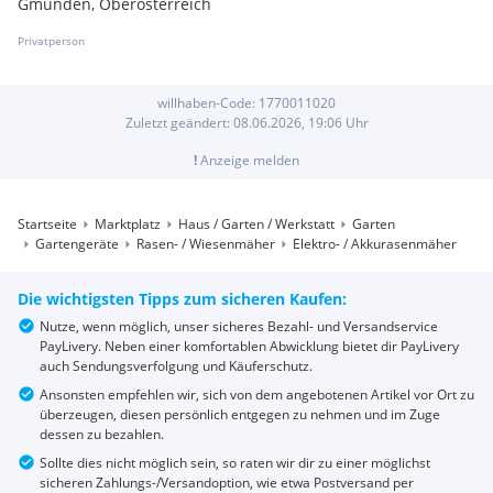
Gmunden, Oberösterreich
Privatperson
willhaben-Code:
1770011020
Zuletzt geändert:
08.06.2026, 19:06
Uhr
!
Anzeige melden
Startseite
Marktplatz
Haus / Garten / Werkstatt
Garten
Gartengeräte
Rasen- / Wiesenmäher
Elektro- / Akkurasenmäher
Die wichtigsten Tipps zum sicheren Kaufen:
Nutze, wenn möglich, unser sicheres Bezahl- und Versandservice
PayLivery. Neben einer komfortablen Abwicklung bietet dir PayLivery
auch Sendungsverfolgung und Käuferschutz.
Ansonsten empfehlen wir, sich von dem angebotenen Artikel vor Ort zu
überzeugen, diesen persönlich entgegen zu nehmen und im Zuge
dessen zu bezahlen.
Sollte dies nicht möglich sein, so raten wir dir zu einer möglichst
sicheren Zahlungs-/Versandoption, wie etwa Postversand per