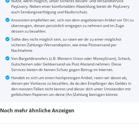
Nutze, wenn möglich, unser sicheres Bezahl- und Versandservice
PayLivery. Neben einer komfortablen Abwicklung bietet dir PayLivery
auch Sendungsverfolgung und Käuferschutz.
Ansonsten empfehlen wir, sich von dem angebotenen Artikel vor Ort zu
überzeugen, diesen persönlich entgegen zu nehmen und im Zuge
dessen zu bezahlen.
Sollte dies nicht möglich sein, so raten wir dir zu einer möglichst
sicheren Zahlungs-/Versandoption, wie etwa Postversand per
Nachnahme.
Von Bargeldtransfers (z.B. Western Union oder MoneyGram), Scheck,
Gutscheinen oder Geldversand via Post Abstand nehmen. Diese
Services bieten dir keinen Schutz gegen Betrug im Internet.
Handelt es sich um einen hochpreisigen Artikel, raten wir davon ab,
diesen per Vorkasse zu bezahlen, da du den Empfänger des Geldes in
den meisten Fällen nicht kennst und dieser dich unter Umständen mit
gefälschten Papieren um deine (An-)Zahlung betrügen könnte.
Noch mehr ähnliche Anzeigen