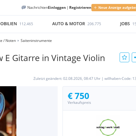
Nachrichten
Einloggen
|
Registrieren
Neue Anzeige aufgeb
OBILIEN
AUTO & MOTOR
JOBS
112.465
206.775
1
e / Noten
Saiteninstrumente
 Gitarre in Vintage Violin
Zuletzt geändert:
02.08.2026, 08:47 Uhr
|
willhaben-Code:
1
€ 750
Verkaufspreis