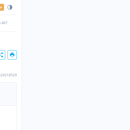
en
5.467
324218529