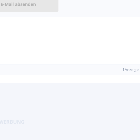
E-Mail absenden
!
Anzeige