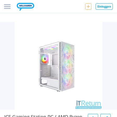
Einloggen
ICE Gaming Station PC / AMD Ryzen