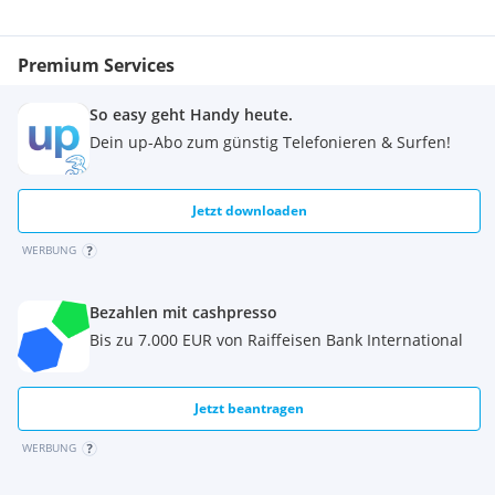
12 Monate Garantie von IT Return GmbH
Optional: Für PCs bieten wir gegen Aufpreis eine verlängerte
Premium Services
Garantie von 24 Monaten an.
Akku-Hinweis
So easy geht Handy heute.
Nicht relevant – stationäres System.
Gaming • Leistungsstark • Modern • Sofort einsatzbereit
Dein up-Abo zum günstig Telefonieren & Surfen!
Marke: IT Return
Jetzt downloaden
WERBUNG
Bezahlen mit cashpresso
Bis zu 7.000 EUR von Raiffeisen Bank International
Jetzt beantragen
WERBUNG