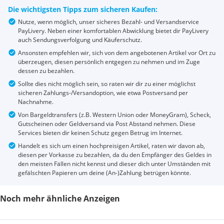
Die wichtigsten Tipps zum sicheren Kaufen:
Nutze, wenn möglich, unser sicheres Bezahl- und Versandservice
PayLivery. Neben einer komfortablen Abwicklung bietet dir PayLivery
auch Sendungsverfolgung und Käuferschutz.
Ansonsten empfehlen wir, sich von dem angebotenen Artikel vor Ort zu
überzeugen, diesen persönlich entgegen zu nehmen und im Zuge
dessen zu bezahlen.
Sollte dies nicht möglich sein, so raten wir dir zu einer möglichst
sicheren Zahlungs-/Versandoption, wie etwa Postversand per
Nachnahme.
Von Bargeldtransfers (z.B. Western Union oder MoneyGram), Scheck,
Gutscheinen oder Geldversand via Post Abstand nehmen. Diese
Services bieten dir keinen Schutz gegen Betrug im Internet.
Handelt es sich um einen hochpreisigen Artikel, raten wir davon ab,
diesen per Vorkasse zu bezahlen, da du den Empfänger des Geldes in
den meisten Fällen nicht kennst und dieser dich unter Umständen mit
gefälschten Papieren um deine (An-)Zahlung betrügen könnte.
Noch mehr ähnliche Anzeigen