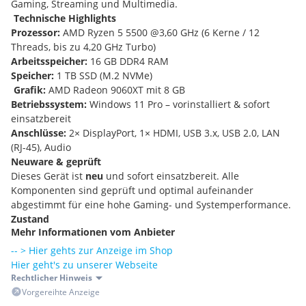
Gaming, Streaming und Multimedia.
️
Technische Highlights
Prozessor:
AMD Ryzen 5 5500 @3,60 GHz (6 Kerne / 12
Threads, bis zu 4,20 GHz Turbo)
Arbeitsspeicher:
16 GB DDR4 RAM
Speicher:
1 TB SSD (M.2 NVMe)
️
Grafik:
AMD Radeon 9060XT mit 8 GB
Betriebssystem:
Windows 11 Pro – vorinstalliert & sofort
einsatzbereit
Anschlüsse:
2× DisplayPort, 1× HDMI, USB 3.x, USB 2.0, LAN
(RJ-45), Audio
Neuware & geprüft
Dieses Gerät ist
neu
und sofort einsatzbereit. Alle
Komponenten sind geprüft und optimal aufeinander
abgestimmt für eine hohe Gaming- und Systemperformance.
Zustand
Mehr Informationen vom Anbieter
Neu
Unbenutztes System in einwandfreiem Zustand.
-- > Hier gehts zur Anzeige im Shop
Lieferumfang
Hier geht's zu unserer Webseite
• ICE Gaming Station PC
Rechtlicher Hinweis
• Netzkabel
Vorgereihte Anzeige
️
Garantie