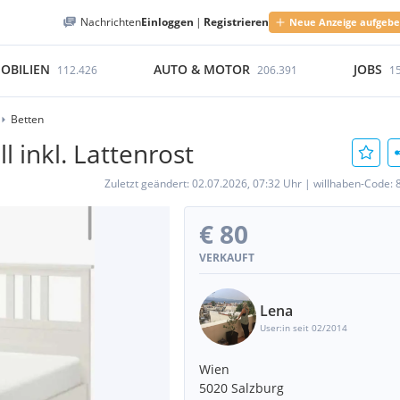
Nachrichten
Einloggen
|
Registrieren
Neue Anzeige aufgeb
OBILIEN
AUTO & MOTOR
JOBS
112.426
206.391
1
Betten
l inkl. Lattenrost
Zuletzt geändert:
02.07.2026, 07:32 Uhr
|
willhaben-Code:
€ 80
VERKAUFT
Lena
User:in seit 02/2014
Wien
5020 Salzburg