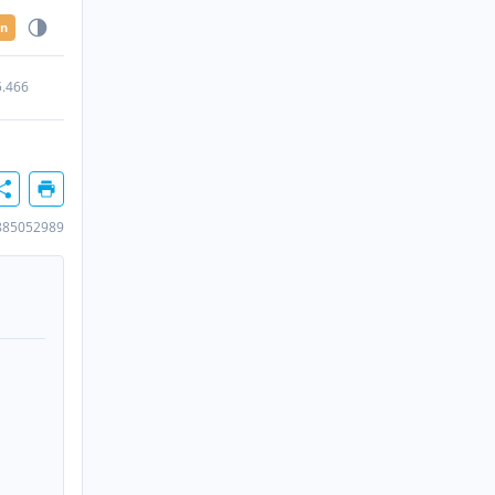
en
5.466
885052989