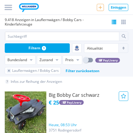
Einloggen
9.418 Anzeigen in Lauflernwägen / Bobby Cars -
Kinderfahrzeuge
Filtern
1
Bundesland
Zustand
Preis
PayLivery
Lauflernwägen / Bobby Cars
Filter zurücksetzen
Infos zur Reihung der Anzeigen
Big Bobby Car schwarz
€ 25
PayLivery
Heute, 08:53 Uhr
3751 Rodingersdorf