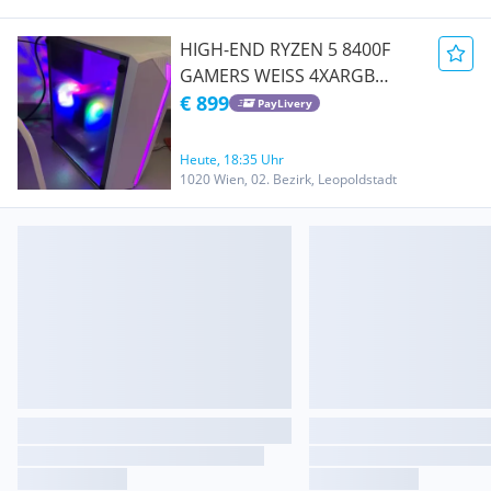
HIGH-END RYZEN 5 8400F
GAMERS WEISS 4XARGB
GAMING PC SETUP + GAMING
€ 899
PayLivery
EDITION MSI RTX 5060TI 8GB
OC + ASROCK GAMING A620
Heute, 18:35 Uhr
MAINBOARD MIT 16 GB DDR5
1020 Wien, 02. Bezirk, Leopoldstadt
+ COOLER GAMING EDITION +
TOP 512GB SSD + WEISS
GEHÄUSE TOP GAMiNG
NEUHEIT