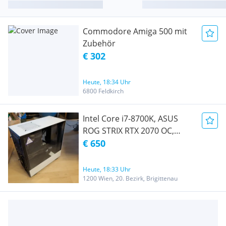
Commodore Amiga 500 mit
Zubehör
€ 302
Heute, 18:34 Uhr
6800 Feldkirch
Intel Core i7-8700K, ASUS
ROG STRIX RTX 2070 OC,
ASUS ROG MAXIMUS X HERO,
€ 650
32GB DDR4 G. Skill, NZXT
H510i
Heute, 18:33 Uhr
1200 Wien, 20. Bezirk, Brigittenau