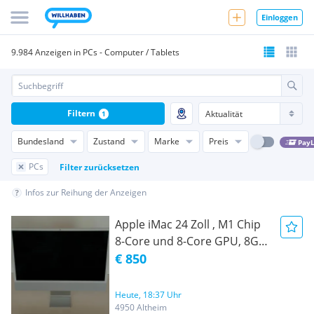
Einloggen
9.984 Anzeigen in PCs - Computer / Tablets
Filtern
1
Bundesland
Zustand
Marke
Preis
PayL
PCs
Filter zurücksetzen
Infos zur Reihung der Anzeigen
Apple iMac 24 Zoll , M1 Chip
8-Core und 8-Core GPU, 8GB
RAM 256GB SSD, Retina 4 .5K,
€ 850
Silber
Heute, 18:37 Uhr
4950 Altheim