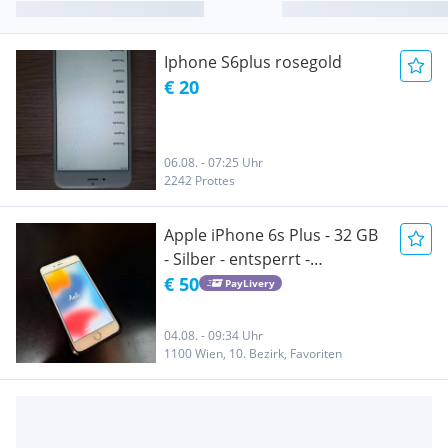
Iphone S6plus rosegold
€ 20
06.08. - 07:25 Uhr
2242 Prottes
Apple iPhone 6s Plus - 32 GB
- Silber - entsperrt -
gebraucht
€ 50
PayLivery
04.08. - 09:34 Uhr
1100 Wien, 10. Bezirk, Favoriten