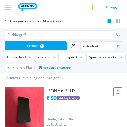
Einloggen
43 Anzeigen in iPhone 6 Plus - Apple
Filtern
1
Bundesland
Zustand
Entsperrt
Speicherkapazität
iPhone 6 Plus
Filter zurücksetzen
Infos zur Reihung der Anzeigen
IPONE 6 PLUS
€ 50
PayLivery
Heute, 19:25 Uhr
8010 Andritz