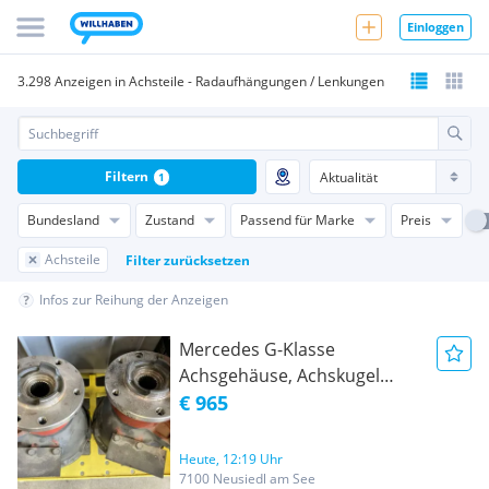
Einloggen
3.298 Anzeigen in Achsteile - Radaufhängungen / Lenkungen
Filtern
1
Bundesland
Zustand
Passend für Marke
Preis
Achsteile
Filter zurücksetzen
Infos zur Reihung der Anzeigen
Mercedes G-Klasse
Achsgehäuse, Achskugel
komplett W463, W461, W460
€ 965
Heute, 12:19 Uhr
7100 Neusiedl am See