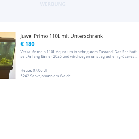
Juwel Primo 110L mit Unterschrank
€ 180
Verkaufe mein 110L Aquarium in sehr gutem Zustand! Das Set läuft
seit Anfang Jänner 2026 und wird wegen umstieg auf ein größeres
leider schon wieder abgegeben! Es hat eine Bioflow Pumpe für
perfekte Filterung verbaut. Schwarzer Bodengrund kann...
Heute, 07:06 Uhr
5242 Sankt Johann am Walde