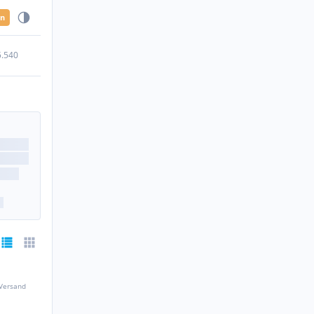
en
5.540
 Versand