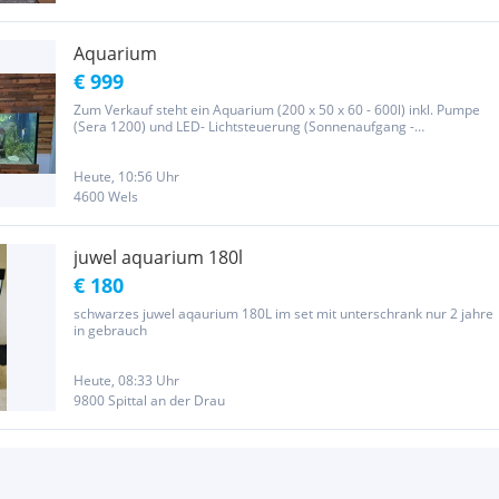
Aquarium
€ 999
Zum Verkauf steht ein Aquarium (200 x 50 x 60 - 600l) inkl. Pumpe
(Sera 1200) und LED- Lichtsteuerung (Sonnenaufgang -
Sonnenuntergang). Auch dabei sind verschiedene Kescher,
Putzstein und Wuzeln. Wasser einlassen, Einlaufphase abwarten
und schon kann es...
Heute, 10:56 Uhr
4600 Wels
juwel aquarium 180l
€ 180
schwarzes juwel aqaurium 180L im set mit unterschrank nur 2 jahre
in gebrauch
Heute, 08:33 Uhr
9800 Spittal an der Drau