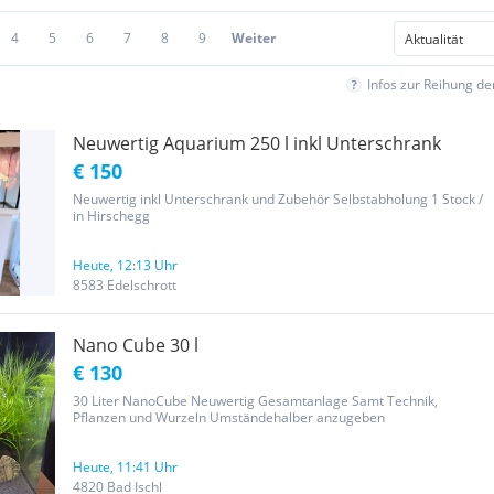
4
5
6
7
8
9
Weiter
Infos zur Reihung d
Neuwertig Aquarium 250 l inkl Unterschrank
€ 150
Neuwertig inkl Unterschrank und Zubehör Selbstabholung 1 Stock /
in Hirschegg
Heute, 12:13 Uhr
8583 Edelschrott
Nano Cube 30 l
€ 130
30 Liter NanoCube Neuwertig Gesamtanlage Samt Technik,
Pflanzen und Wurzeln Umständehalber anzugeben
Heute, 11:41 Uhr
4820 Bad Ischl