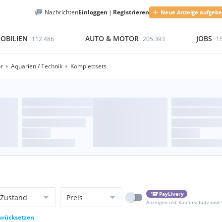
Nachrichten
Einloggen
|
Registrieren
Neue Anzeige aufgeb
OBILIEN
AUTO & MOTOR
JOBS
112.486
205.393
1
ör
Aquarien / Technik
Komplettsets
PayLivery
Zustand
Preis
Anzeigen mit Käuferschutz und
zurücksetzen