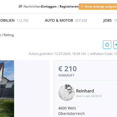
Nachrichten
Einloggen
|
Registrieren
Neue Anzeige aufgeb
OBILIEN
AUTO & MOTOR
JOBS
112.795
207.338
1
 / Rafting
Zuletzt geändert:
12.07.2026, 18:34 Uhr
|
willhaben-Code:
1
€ 210
VERKAUFT
Reinhard
User:in seit 02/2010
4600 Wels
Oberösterreich