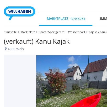
MARKTPLATZ
IMM
12.556.754
Startseite
Marktplatz
Sport / Sportgeräte
Wassersport
Kajaks / Kanus
(verkauft) Kanu Kajak
4600 Wels