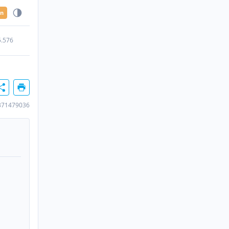
en
5.576
371479036