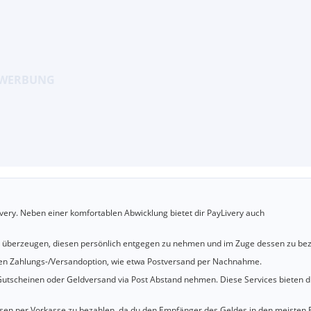
very. Neben einer komfortablen Abwicklung bietet dir PayLivery auch
u überzeugen, diesen persönlich entgegen zu nehmen und im Zuge dessen zu bez
cheren Zahlungs-/Versandoption, wie etwa Postversand per Nachnahme.
utscheinen oder Geldversand via Post Abstand nehmen. Diese Services bieten d
iesen per Vorkasse zu bezahlen, da du den Empfänger des Geldes in den meisten 