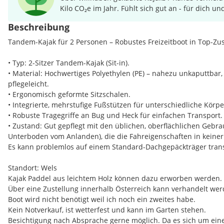
Kilo CO₂e im Jahr. Fühlt sich gut an - für dich un
Beschreibung
Tandem-Kajak für 2 Personen – Robustes Freizeitboot in Top-Zu
• Typ: 2-Sitzer Tandem-Kajak (Sit-in).
• Material: Hochwertiges Polyethylen (PE) – nahezu unkaputtbar
pflegeleicht.
• Ergonomisch geformte Sitzschalen.
• Integrierte, mehrstufige Fußstützen für unterschiedliche Körp
• Robuste Tragegriffe an Bug und Heck für einfachen Transport.
• Zustand: Gut gepflegt mit den üblichen, oberflächlichen Gebr
Unterboden vom Anlanden), die die Fahreigenschaften in keiner
Es kann problemlos auf einem Standard-Dachgepäckträger trans
Standort: Wels
Kajak Paddel aus leichtem Holz können dazu erworben werden.
Über eine Zustellung innerhalb Österreich kann verhandelt wer
Boot wird nicht benötigt weil ich noch ein zweites habe.
Kein Notverkauf, ist wetterfest und kann im Garten stehen.
Besichtigung nach Absprache gerne möglich. Da es sich um eine