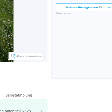
Weitere Anzeigen von
Reinhar
Privatperson
Ähnliche Anzeigen
Selbstabholung
n potentiell 5.128