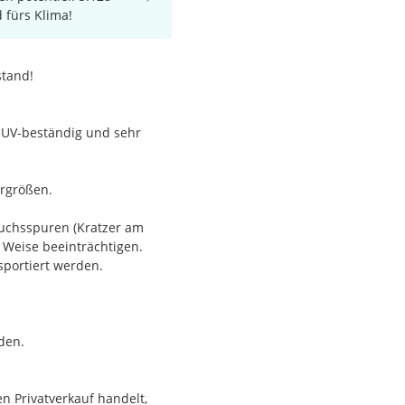
d fürs Klima!
stand!
, UV-beständig und sehr
ergrößen.
auchsspuren (Kratzer am
 Weise beeinträchtigen.
portiert werden.
den.
n Privatverkauf handelt,