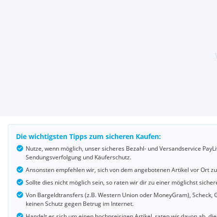
Die wichtigsten Tipps zum sicheren Kaufen:
Nutze, wenn möglich, unser sicheres Bezahl- und Versandservice PayLi
Sendungsverfolgung und Käuferschutz.
Ansonsten empfehlen wir, sich von dem angebotenen Artikel vor Ort z
Sollte dies nicht möglich sein, so raten wir dir zu einer möglichst si
Von Bargeldtransfers (z.B. Western Union oder MoneyGram), Scheck, G
keinen Schutz gegen Betrug im Internet.
Handelt es sich um einen hochpreisigen Artikel, raten wir davon ab, d