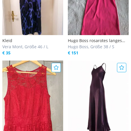
Kleid
Hugo Boss rosarotes langes
Vera Mont, Größe 46 / L
Kleid Abendkleid S
Hugo Boss, Größe 38 / S
€ 35
€ 151