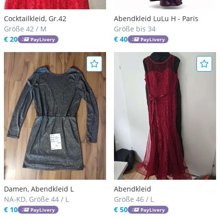
Cocktailkleid, Gr.42
Abendkleid LuLu H - Paris
Größe 42 / M
Größe bis 34
€ 20
€ 40
PayLivery
PayLivery
Damen, Abendkleid L
Abendkleid
NA-KD, Größe 44 / L
Größe 46 / L
€ 10
€ 50
PayLivery
PayLivery