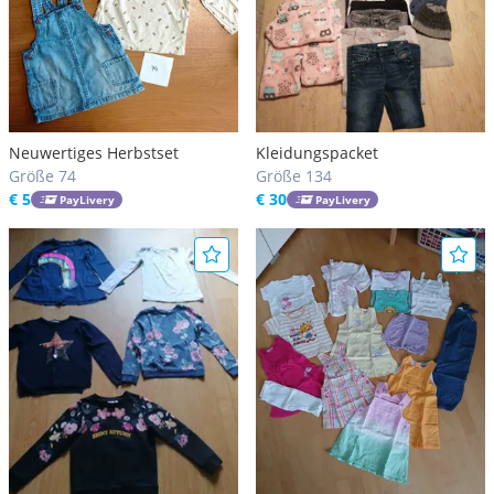
Neuwertiges Herbstset
Kleidungspacket
Größe 74
Größe 134
€ 5
€ 30
PayLivery
PayLivery