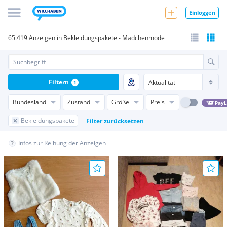
Einloggen
65.419 Anzeigen in Bekleidungspakete - Mädchenmode
Filtern
1
Bundesland
Zustand
Größe
Preis
PayL
Bekleidungspakete
Filter zurücksetzen
Infos zur Reihung der Anzeigen