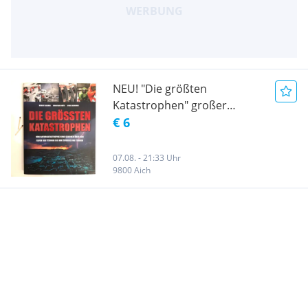
NEU! "Die größten
Katastrophen" großer
Bildband, gebundene
€ 6
Ausgabe
07.08. - 21:33 Uhr
9800 Aich