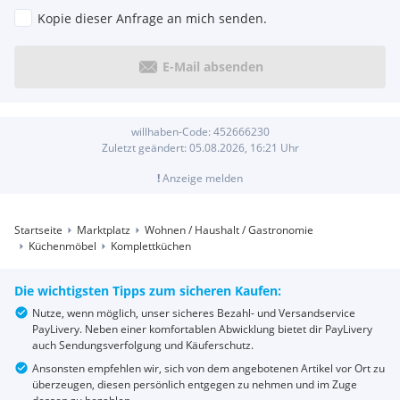
Kopie dieser Anfrage an mich senden.
E-Mail absenden
willhaben-Code:
452666230
Zuletzt geändert:
05.08.2026, 16:21
Uhr
!
Anzeige melden
Startseite
Marktplatz
Wohnen / Haushalt / Gastronomie
Küchenmöbel
Komplettküchen
Die wichtigsten Tipps zum sicheren Kaufen:
Nutze, wenn möglich, unser sicheres Bezahl- und Versandservice
PayLivery. Neben einer komfortablen Abwicklung bietet dir PayLivery
auch Sendungsverfolgung und Käuferschutz.
Ansonsten empfehlen wir, sich von dem angebotenen Artikel vor Ort zu
überzeugen, diesen persönlich entgegen zu nehmen und im Zuge