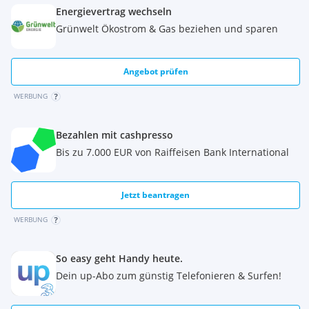
Energievertrag wechseln
Arbeitsplatte
1x
40 cm Oberschrank
Grünwelt Ökostrom & Gas beziehen und sparen
1x
60 cm Dunstabzugsschrank
2x
80 cm Oberschrank
mit einer Glasklapptüre
Kunststoff-Griffe
(für die gesamte Küche)
Angebot prüfen
Montagezubehör
WERBUNG
Detaillierte Aufbauanleitung
für jeden Schrank einzeln mit
Bildern, für eine einfache Montage
Bezahlen mit cashpresso
Küche ohne E-Geräte, Spüle und Armatur.
Bis zu 7.000 EUR von Raiffeisen Bank International
Eine große Auswahl an Spülen, E-Geräten und Armaturen
ist vorhanden.
Jetzt beantragen
Kassaabholpreis = € 699,-
WERBUNG
Breite:
260 cm
So easy geht Handy heute.
Dein up-Abo zum günstig Telefonieren & Surfen!
Farbe:
in 9 verschiedenen Hochglanz Farben erhältlich:
Bordeaux Hochglanz