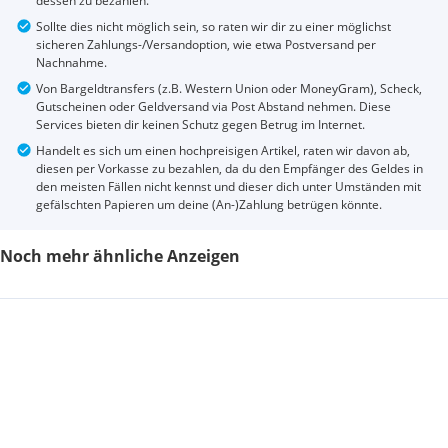
dessen zu bezahlen.
Sollte dies nicht möglich sein, so raten wir dir zu einer möglichst
sicheren Zahlungs-/Versandoption, wie etwa Postversand per
Nachnahme.
Von Bargeldtransfers (z.B. Western Union oder MoneyGram), Scheck,
Gutscheinen oder Geldversand via Post Abstand nehmen. Diese
Services bieten dir keinen Schutz gegen Betrug im Internet.
Handelt es sich um einen hochpreisigen Artikel, raten wir davon ab,
diesen per Vorkasse zu bezahlen, da du den Empfänger des Geldes in
den meisten Fällen nicht kennst und dieser dich unter Umständen mit
gefälschten Papieren um deine (An-)Zahlung betrügen könnte.
Noch mehr ähnliche Anzeigen