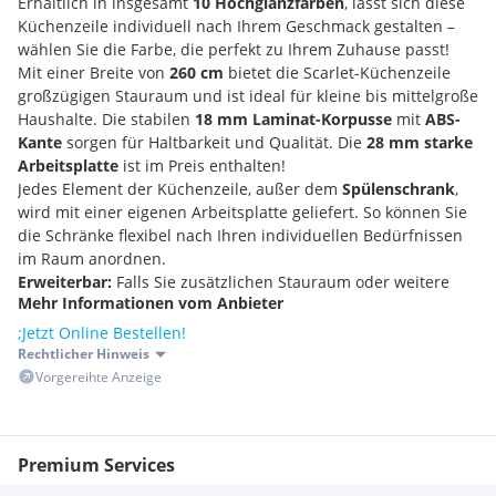
Erhältlich in insgesamt
10 Hochglanzfarben
, lässt sich diese
Küchenzeile individuell nach Ihrem Geschmack gestalten –
wählen Sie die Farbe, die perfekt zu Ihrem Zuhause passt!
Mit einer Breite von
260 cm
bietet die Scarlet-Küchenzeile
großzügigen Stauraum und ist ideal für kleine bis mittelgroße
Haushalte. Die stabilen
18 mm Laminat-Korpusse
mit
ABS-
Kante
sorgen für Haltbarkeit und Qualität. Die
28 mm starke
Arbeitsplatte
ist im Preis enthalten!
Jedes Element der Küchenzeile, außer dem
Spülenschrank
,
wird mit einer eigenen Arbeitsplatte geliefert. So können Sie
die Schränke flexibel nach Ihren individuellen Bedürfnissen
im Raum anordnen.
Erweiterbar:
Falls Sie zusätzlichen Stauraum oder weitere
Mehr Informationen vom Anbieter
Funktionalität benötigen, können Sie die Küchenzeile mit
passenden
Einzelschränken
erweitern.
;Jetzt Online Bestellen!
Rechtlicher Hinweis
Lieferumfang:
Vorgereihte Anzeige
1x
80 cm Spülenschrank
(ohne Arbeitsplatte)
1x
80 cm Unterschrank
mit einer Lade + 80cm
Arbeitsplatte
Premium Services
1x
60 cm Herdschrank + 60cm Arbeitsplatte
1x
40 cm Unterschrank mit drei Laden
+ 40cm